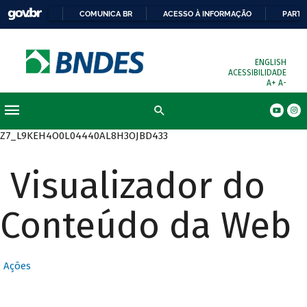
COMUNICA BR
ACESSO À INFORMAÇÃO
PARTI
ENGLISH
ACESSIBILIDADE
A+
A-
Busca
Z7_L9KEH4O0L04440AL8H3OJBD433
Visualizador do
Conteúdo da Web
Ações