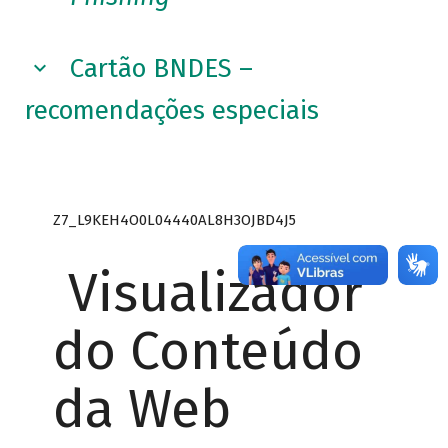
Cartão BNDES –
recomendações especiais
Z7_L9KEH4O0L04440AL8H3OJBD4J5
Visualizador
do Conteúdo
da Web