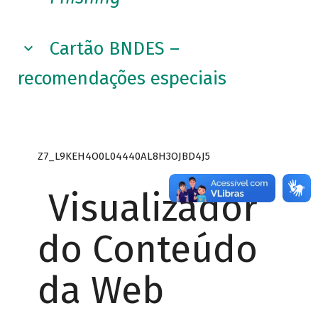
Cartão BNDES –
recomendações especiais
Z7_L9KEH4O0L04440AL8H3OJBD4J5
Visualizador
do Conteúdo
da Web