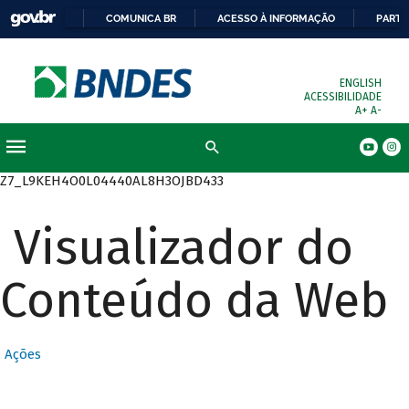
COMUNICA BR
ACESSO À INFORMAÇÃO
PARTI
ENGLISH
ACESSIBILIDADE
A+
A-
Busca
Z7_L9KEH4O0L04440AL8H3OJBD433
Visualizador do
Conteúdo da Web
Ações