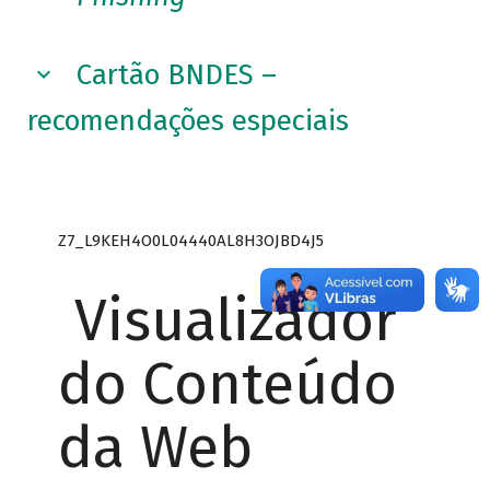
Cartão BNDES –
recomendações especiais
Z7_L9KEH4O0L04440AL8H3OJBD4J5
Visualizador
do Conteúdo
da Web