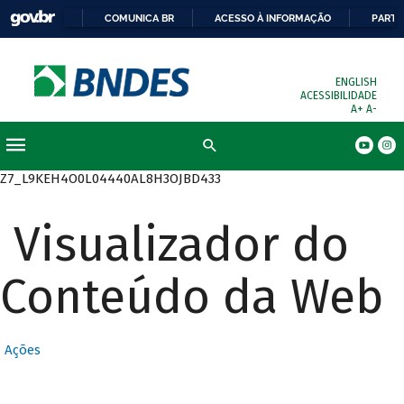
COMUNICA BR
ACESSO À INFORMAÇÃO
PARTI
ENGLISH
ACESSIBILIDADE
A+
A-
Busca
Z7_L9KEH4O0L04440AL8H3OJBD433
Visualizador do
Conteúdo da Web
Ações