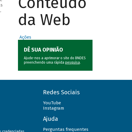
Conteúdo
as
,
da Web
Ações
DÊ SUA OPINIÃO
Ajude-nos a aprimorar o site do BNDES
preenchendo uma rápida
pesquisa
.
Redes Sociais
YouTube
Instagram
Ajuda
Perguntas frequentes
as credenciadas