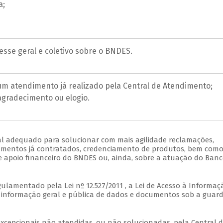
a;
esse geral e coletivo sobre o BNDES.
m atendimento já realizado pela Central de Atendimento;
agradecimento ou elogio.
l adequado para solucionar com mais agilidade reclamações,
iamentos já contratados, credenciamento de produtos, bem com
e apoio financeiro do BNDES ou, ainda, sobre a atuação do Banc
gulamentado pela Lei nº 12.527/2011 , a Lei de Acesso à Informaç
r informação geral e pública de dados e documentos sob a guar
excepcionais não atendidas, ou não solucionadas, pela Central 