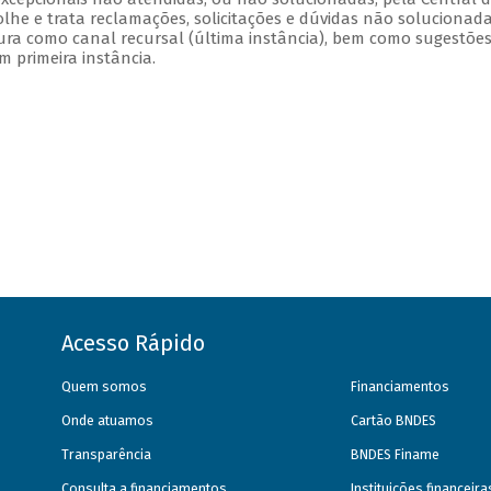
olhe e trata reclamações, solicitações e dúvidas não solucionad
ura como canal recursal (última instância), bem como sugestões
 primeira instância.
Acesso Rápido
Quem somos
Financiamentos
Onde atuamos
Cartão BNDES
Transparência
BNDES Finame
Consulta a financiamentos
Instituições financeir