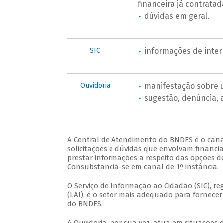
financeira já contratad
dúvidas em geral.
SIC
informações de inter
Ouvidoria
manifestação sobre u
sugestão, denúncia, 
A Central de Atendimento do BNDES é o cana
solicitações e dúvidas que envolvam financ
prestar informações a respeito das opções d
Consubstancia-se em canal de 1º instância.
O Serviço de Informação ao Cidadão (SIC), re
(LAI), é o setor mais adequado para fornece
do BNDES.
A Ouvidoria, por sua vez, atua em situações 