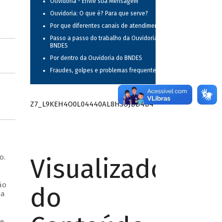
Ouvidoria - Envie sua Mensagem
Ouvidoria: O que é? Para que serve?
Por que diferentes canais de atendimento?
Passo a passo do trabalho da Ouvidoria do
BNDES
Por dentro da Ouvidoria do BNDES
Fraudes, golpes e problemas frequentes
Z7_L9KEH4O0L04440AL8H3OJBD4B4
o
o.
Visualizador
ão
do
da
de