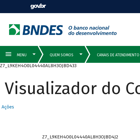
Z7_L9KEH4O0L04440AL8H3OJBD433
Visualizador do 
Ações
Z7_L9KEH4O0L04440AL8H3OJBD4J2