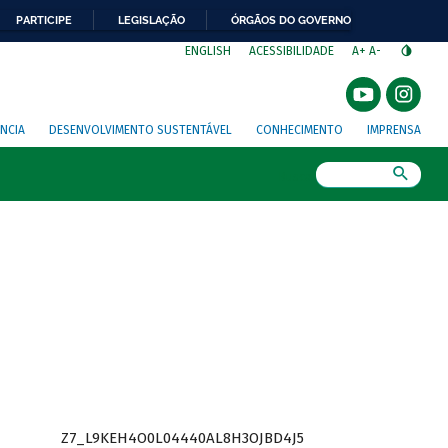
PARTICIPE
LEGISLAÇÃO
ÓRGÃOS DO GOVERNO
⁣
ENGLISH
ACESSIBILIDADE
A+
A-
NCIA
DESENVOLVIMENTO SUSTENTÁVEL
CONHECIMENTO
IMPRENSA
Busca
Z7_L9KEH4O0L04440AL8H3OJBD4J5