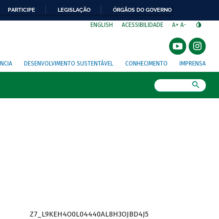
PARTICIPE
LEGISLAÇÃO
ÓRGÃOS DO GOVERNO
⁣
ENGLISH
ACESSIBILIDADE
A+
A-
NCIA
DESENVOLVIMENTO SUSTENTÁVEL
CONHECIMENTO
IMPRENSA
Busca
Z7_L9KEH4O0L04440AL8H3OJBD4J5