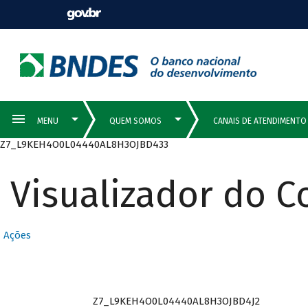
Z7_L9KEH4O0L04440AL8H3OJBD433
Visualizador do 
Ações
Z7_L9KEH4O0L04440AL8H3OJBD4J2