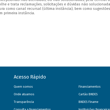
olhe e trata reclamações, solicitações e dúvidas não solucionad
ura como canal recursal (última instância), bem como sugestões
 primeira instância.
Acesso Rápido
Quem somos
Financiamentos
Onde atuamos
Cartão BNDES
Transparência
BNDES Finame
Consulta a financiamentos
Instituições financeir