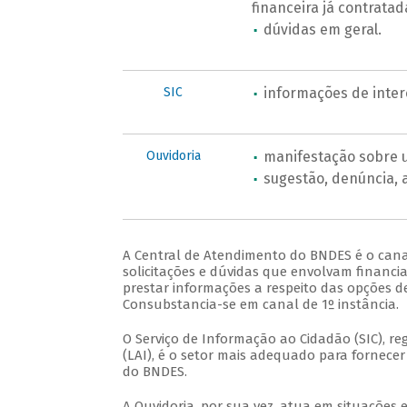
financeira já contratad
dúvidas em geral.
SIC
informações de inter
Ouvidoria
manifestação sobre u
sugestão, denúncia, 
A Central de Atendimento do BNDES é o cana
solicitações e dúvidas que envolvam financ
prestar informações a respeito das opções d
Consubstancia-se em canal de 1º instância.
O Serviço de Informação ao Cidadão (SIC), re
(LAI), é o setor mais adequado para fornece
do BNDES.
A Ouvidoria, por sua vez, atua em situações 