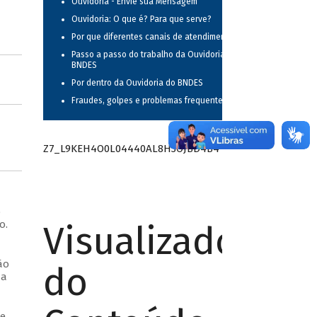
Ouvidoria - Envie sua Mensagem
Ouvidoria: O que é? Para que serve?
Por que diferentes canais de atendimento?
Passo a passo do trabalho da Ouvidoria do
BNDES
Por dentro da Ouvidoria do BNDES
Fraudes, golpes e problemas frequentes
Z7_L9KEH4O0L04440AL8H3OJBD4B4
o
o.
Visualizador
ão
do
da
de