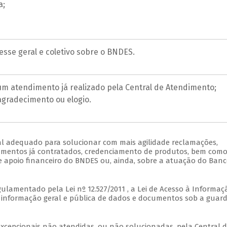
a;
esse geral e coletivo sobre o BNDES.
m atendimento já realizado pela Central de Atendimento;
agradecimento ou elogio.
l adequado para solucionar com mais agilidade reclamações,
iamentos já contratados, credenciamento de produtos, bem com
e apoio financeiro do BNDES ou, ainda, sobre a atuação do Banc
gulamentado pela Lei nº 12.527/2011 , a Lei de Acesso à Informaç
r informação geral e pública de dados e documentos sob a guar
excepcionais não atendidas, ou não solucionadas, pela Central 