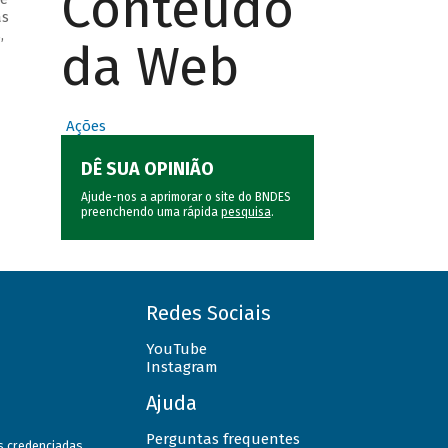
Conteúdo
as
,
da Web
Ações
DÊ SUA OPINIÃO
Ajude-nos a aprimorar o site do BNDES
preenchendo uma rápida
pesquisa
.
Redes Sociais
YouTube
Instagram
Ajuda
Perguntas frequentes
as credenciadas