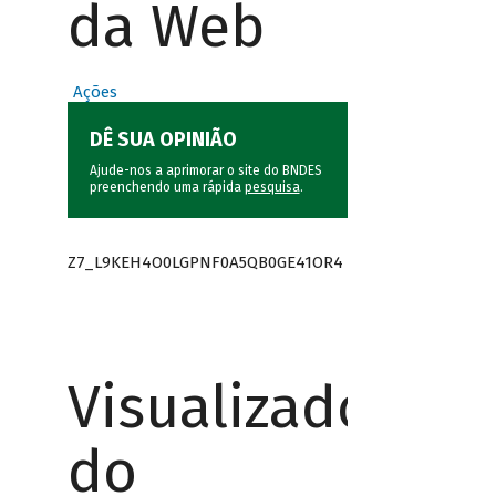
da Web
Ações
DÊ SUA OPINIÃO
Ajude-nos a aprimorar o site do BNDES
preenchendo uma rápida
pesquisa
.
Z7_L9KEH4O0LGPNF0A5QB0GE41OR4
Visualizador
do