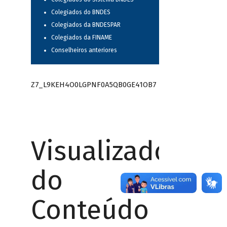
Colegiados do BNDES
Colegiados da BNDESPAR
Colegiados da FINAME
Conselheiros anteriores
Z7_L9KEH4O0LGPNF0A5QB0GE41OB7
Visualizador
do
Conteúdo