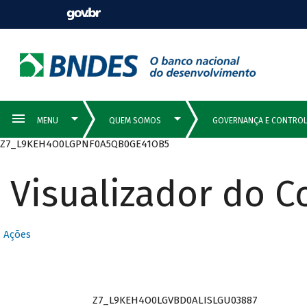
Z7_L9KEH4O0LGPNF0A5QB0GE41OB5
Visualizador do 
Ações
Z7_L9KEH4O0LGVBD0ALISLGU03887