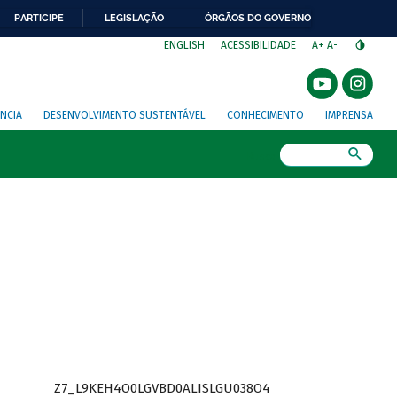
PARTICIPE
LEGISLAÇÃO
ÓRGÃOS DO GOVERNO
⁣
ENGLISH
ACESSIBILIDADE
A+
A-
NCIA
DESENVOLVIMENTO SUSTENTÁVEL
CONHECIMENTO
IMPRENSA
Busca
Z7_L9KEH4O0LGVBD0ALISLGU038O4