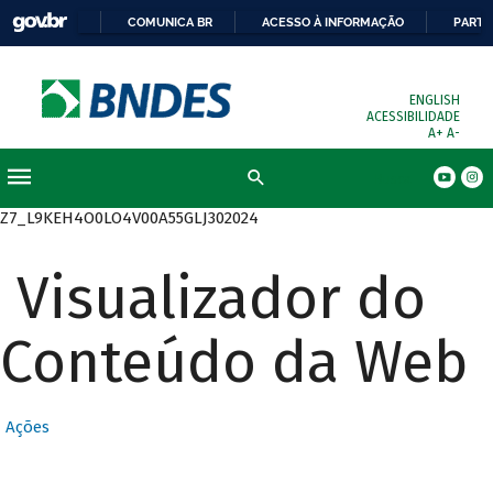
COMUNICA BR
ACESSO À INFORMAÇÃO
PARTI
ENGLISH
ACESSIBILIDADE
A+
A-
Busca
Z7_L9KEH4O0LO4V00A55GLJ302024
Visualizador do
Conteúdo da Web
Ações