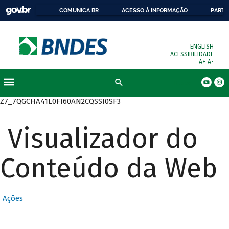
COMUNICA BR
ACESSO À INFORMAÇÃO
PARTI
ENGLISH
ACESSIBILIDADE
A+
A-
Busca
Z7_7QGCHA41L0FI60AN2CQSSI0SF3
Visualizador do
Conteúdo da Web
Ações