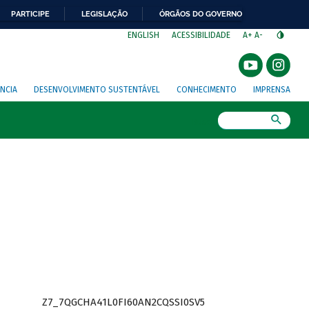
PARTICIPE
LEGISLAÇÃO
ÓRGÃOS DO GOVERNO
⁣
ENGLISH
ACESSIBILIDADE
A+
A-
NCIA
DESENVOLVIMENTO SUSTENTÁVEL
CONHECIMENTO
IMPRENSA
Busca
Z7_7QGCHA41L0FI60AN2CQSSI0SV5