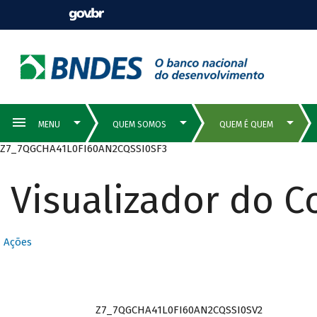
Z7_7QGCHA41L0FI60AN2CQSSI0SF3
Visualizador do 
Ações
Z7_7QGCHA41L0FI60AN2CQSSI0SV2