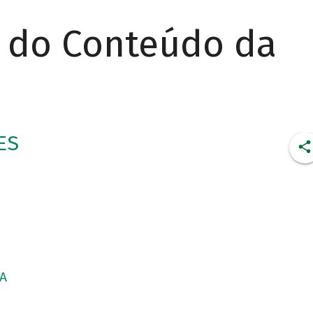
r do Conteúdo da
ES
CA