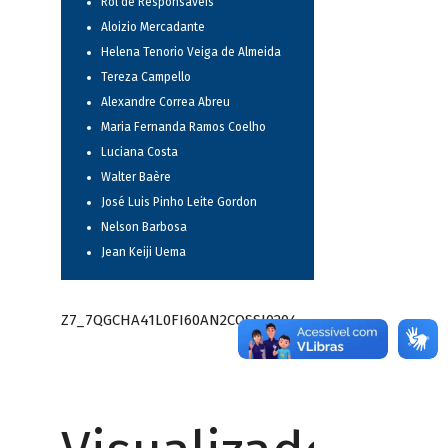
Rol de Responsáveis
Aloizio Mercadante
Helena Tenorio Veiga de Almeida
Tereza Campello
Alexandre Correa Abreu
Maria Fernanda Ramos Coelho
Luciana Costa
Walter Baère
José Luis Pinho Leite Gordon
Nelson Barbosa
Jean Keiji Uema
Z7_7QGCHA41L0FI60AN2CQSSI0204