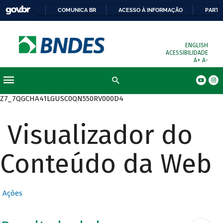
COMUNICA BR
ACESSO À INFORMAÇÃO
PARTI
ENGLISH
ACESSIBILIDADE
A+
A-
Busca
Z7_7QGCHA41LGUSC0QN550RV000D4
Visualizador do
Conteúdo da Web
Ações