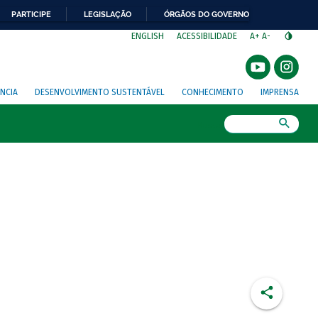
PARTICIPE
LEGISLAÇÃO
ÓRGÃOS DO GOVERNO
⁣
ENGLISH
ACESSIBILIDADE
A+
A-
NCIA
DESENVOLVIMENTO SUSTENTÁVEL
CONHECIMENTO
IMPRENSA
Busca