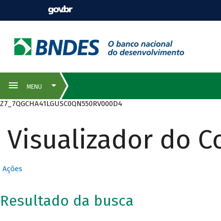
Z7_7QGCHA41LGUSC0QN550RV000D4
Visualizador do 
Ações
Resultado da busca