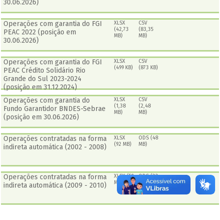
30.06.2026)
Operações com garantia do FGI
XLSX
CSV
(42,73
(83,35
PEAC 2022 (posição em
MB)
MB)
30.06.2026)
Operações com garantia do FGI
XLSX
CSV
(499 KB)
(873 KB)
PEAC Crédito Solidário Rio
Grande do Sul 2023-2024
(posição em 31.12.2024)
Operações com garantia do
XLSX
CSV
(1,38
(2,48
Fundo Garantidor BNDES-Sebrae
MB)
MB)
(posição em 30.06.2026)
Operações contratadas na forma
XLSX
ODS (48
(92 MB)
MB)
indireta automática (2002 - 2008)
Operações contratadas na forma
XLSX (59
ODS (33
MB)
MB)
indireta automática (2009 - 2010)