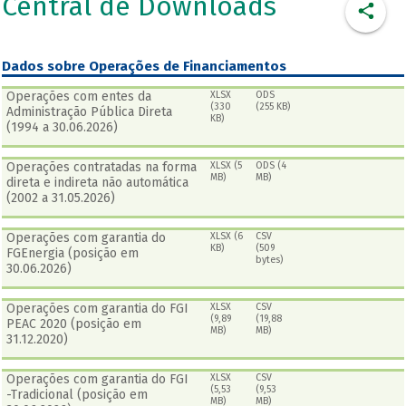
Central de Downloads
Dados sobre Operações de Financiamentos
Operações com entes da
XLSX
ODS
(330
(255 KB)
Administração Pública Direta
KB)
(1994 a 30.06.2026)
Operações contratadas na forma
XLSX (5
ODS (4
MB)
MB)
direta e indireta não automática
(2002 a 31.05.2026)
Operações com garantia do
XLSX (6
CSV
KB)
(509
FGEnergia (posição em
bytes)
30.06.2026)
Operações com garantia do FGI
XLSX
CSV
(9,89
(19,88
PEAC 2020 (posição em
MB)
MB)
31.12.2020)
Operações com garantia do FGI
XLSX
CSV
(5,53
(9,53
-Tradicional (posição em
MB)
MB)