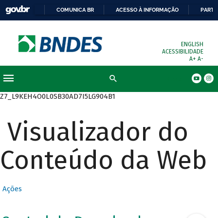
COMUNICA BR
ACESSO À INFORMAÇÃO
PARTI
ENGLISH
ACESSIBILIDADE
A+
A-
Busca
Z7_L9KEH4O0L0SB30AD7I5LG904B1
Visualizador do
Conteúdo da Web
Ações