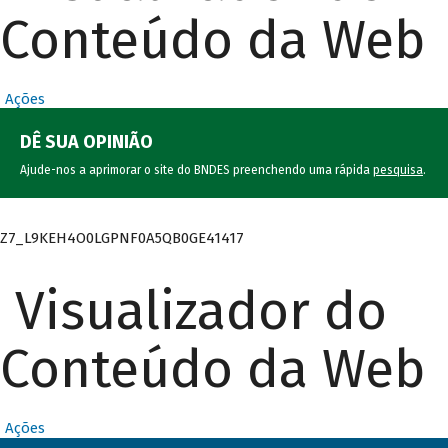
Conteúdo da Web
Ações
DÊ SUA OPINIÃO
Ajude-nos a aprimorar o site do BNDES preenchendo uma rápida
pesquisa
.
Z7_L9KEH4O0LGPNF0A5QB0GE41417
Visualizador do
Conteúdo da Web
Ações