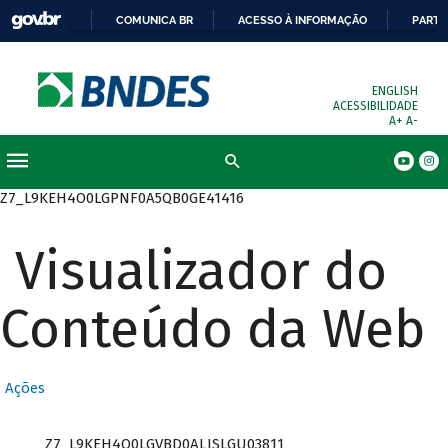
COMUNICA BR
ACESSO À INFORMAÇÃO
PARTI
ENGLISH
ACESSIBILIDADE
A+
A-
Busca
Z7_L9KEH4O0LGPNF0A5QB0GE41416
Visualizador do
Conteúdo da Web
Ações
Z7_L9KEH4O0LGVBD0ALISLGU03811