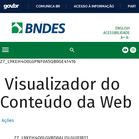
COMUNICA BR
ACESSO À INFORMAÇÃO
PARTI
ENGLISH
ACESSIBILIDADE
A+
A-
Busca
Z7_L9KEH4O0LGPNF0A5QB0GE41416
Visualizador do
Conteúdo da Web
Ações
Z7_L9KEH4O0LGVBD0ALISLGU03811