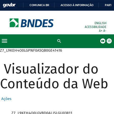
COMUNICA BR
ACESSO À INFORMAÇÃO
PARTI
ENGLISH
ACESSIBILIDADE
A+
A-
Busca
Z7_L9KEH4O0LGPNF0A5QB0GE41416
Visualizador do
Conteúdo da Web
Ações
Z7_L9KEH4O0LGVBD0ALISLGU03811