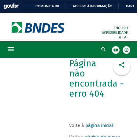
COMUNICA BR
ACESSO À INFORMAÇÃO
PARTI
ENGLISH
ACESSIBILIDADE
A+
A-
Busca
Página
não
encontrada -
erro 404
Volte à
página inicial
Visite a
página de busca