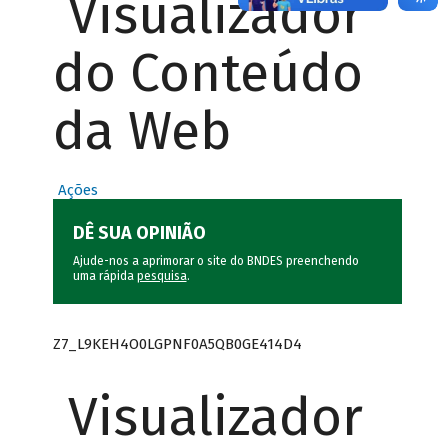
Visualizador
do Conteúdo
da Web
Ações
DÊ SUA OPINIÃO
Ajude-nos a aprimorar o site do BNDES preenchendo
uma rápida
pesquisa
.
Z7_L9KEH4O0LGPNF0A5QB0GE414D4
Visualizador