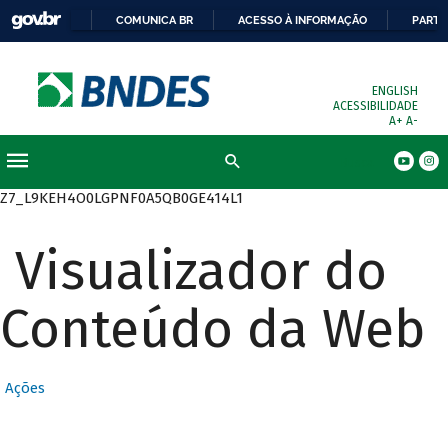
COMUNICA BR
ACESSO À INFORMAÇÃO
PARTI
ENGLISH
ACESSIBILIDADE
A+
A-
Busca
Z7_L9KEH4O0LGPNF0A5QB0GE414L1
Visualizador do
Conteúdo da Web
Ações