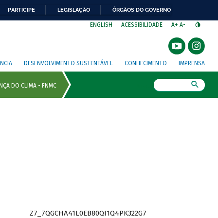
PARTICIPE
LEGISLAÇÃO
ÓRGÃOS DO GOVERNO
⁣
ENGLISH
ACESSIBILIDADE
A+
A-
NCIA
DESENVOLVIMENTO SUSTENTÁVEL
CONHECIMENTO
IMPRENSA
Busca
Z7_7QGCHA41L0EB80QI1Q4PK322G7