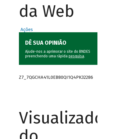
da Web
Ações
DÊ SUA OPINIÃO
Ajude-nos a aprimorar o site do BNDES
preenchendo uma rápida
pesquisa
.
Z7_7QGCHA41L0EB80QI1Q4PK32286
Visualizador
do