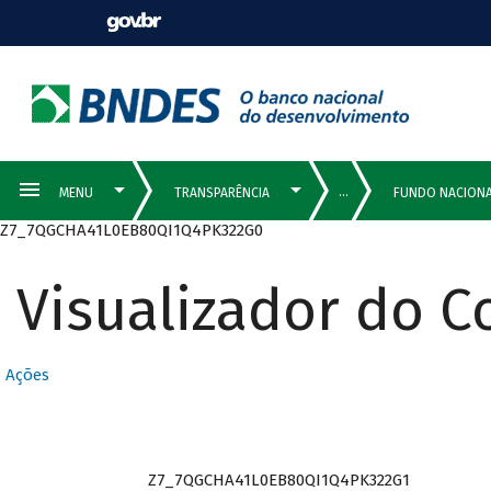
Z7_7QGCHA41L0EB80QI1Q4PK322G0
Visualizador do 
Ações
Z7_7QGCHA41L0EB80QI1Q4PK322G1