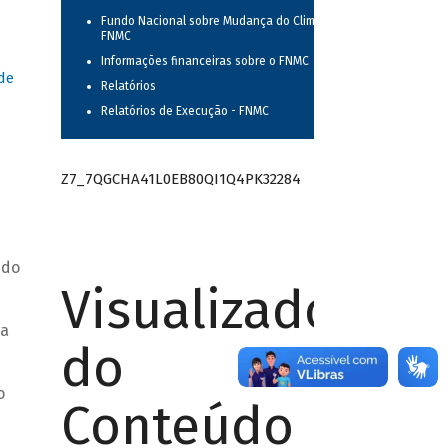
Fundo Nacional sobre Mudança do Clima -
FNMC
Informações financeiras sobre o FNMC
de
Relatórios
Relatórios de Execução - FNMC
Z7_7QGCHA41L0EB80QI1Q4PK32284
 do
Visualizador
ça
do
o
Conteúdo