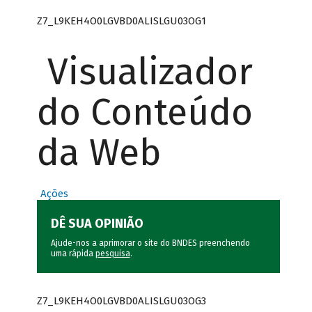
Z7_L9KEH4O0LGVBD0ALISLGU03OG1
Visualizador
do Conteúdo
da Web
Ações
DÊ SUA OPINIÃO
Ajude-nos a aprimorar o site do BNDES preenchendo
uma rápida
pesquisa
.
Z7_L9KEH4O0LGVBD0ALISLGU03OG3