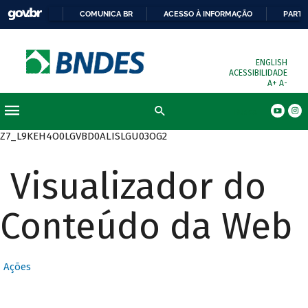
COMUNICA BR
ACESSO À INFORMAÇÃO
PARTI
ENGLISH
ACESSIBILIDADE
A+
A-
Busca
Z7_L9KEH4O0LGVBD0ALISLGU03OG2
Visualizador do
Conteúdo da Web
Ações