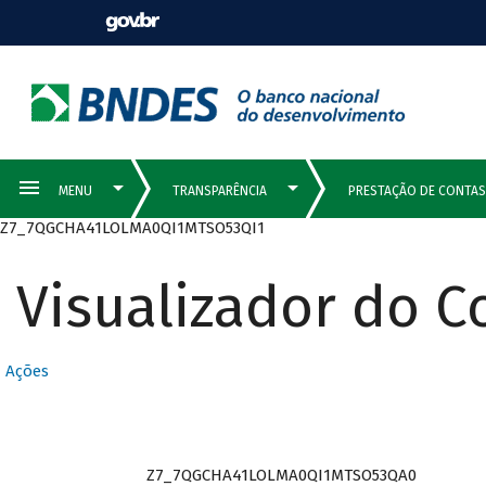
Z7_7QGCHA41LOLMA0QI1MTSO53QI1
Visualizador do 
Ações
Z7_7QGCHA41LOLMA0QI1MTSO53QA0