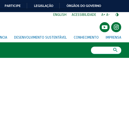
PARTICIPE
LEGISLAÇÃO
ÓRGÃOS DO GOVERNO
⁣
ENGLISH
ACESSIBILIDADE
A+
A-
NCIA
DESENVOLVIMENTO SUSTENTÁVEL
CONHECIMENTO
IMPRENSA
Busca