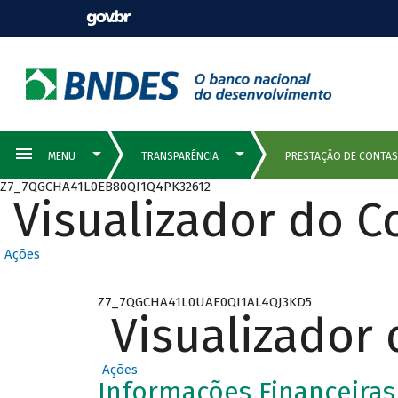
Z7_7QGCHA41L0EB80QI1Q4PK32612
Visualizador do 
Ações
Z7_7QGCHA41L0UAE0QI1AL4QJ3KD5
Visualizador
Ações
Informações Financeiras