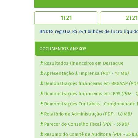
o e setembro
1S21.
BNDES registra R$ 34,1 bilhões de lucro líquido
BNDESPAR registra lucro líquido ajustado por
FINAME apura lucro de R$ 502 milhões no 1S2
trimestre, acumulando R$ 14,233 bilhões entre
DOCUMENTOS ANEXOS
DOCUMENTOS ANEXOS
DOCUMENTOS ANEXOS
Resultados Financeiros em Destaque
Resultados Financeiros em Destaque
Resultados financeiros em destaque
Apresentação à Imprensa
Demonstrações Financeiras
(PDF - 1,1 MB)
(PDF - 478 kB)
Demonstrações Financeiras
(PDF - 1,4 MB)
Demonstrações financeiras em BRGAAP
(PDF
Comentário sobre o desempenho
(PDF - 460
Demonstrações financeiras em IFRS
(PDF - 1
Informe Contábil
(PDF - 1,3 MB)
Demonstrações Contábeis - Conglomerado 
Relatório de Administração
(PDF - 1,8 MB)
Parecer do Conselho Fiscal
(PDF - 55 kB)
Resumo do Comitê de Auditoria
(PDF - 35 kB