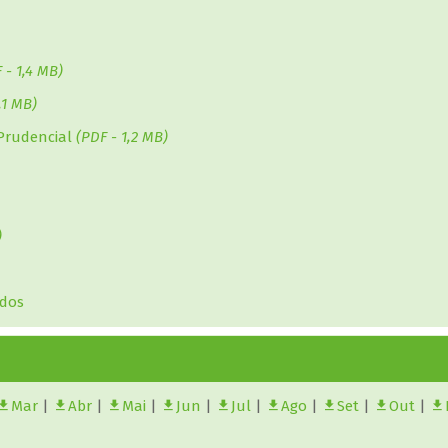
 - 1,4 MB)
,1 MB)
Prudencial
(PDF - 1,2 MB)
)
ados
Mar
|
Abr
|
Mai
|
Jun
|
Jul
|
Ago
|
Set
|
Out
|