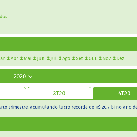
ados
.
ar
Abr
Mai
Jun
Jul
Ago
Set
Out
Nov
Dez
 ganhos com alienações de ações de R$ 6,095 bilhões entre janei
rto trimestre, acumulando lucro recorde de R$ 20,7 bi no ano de