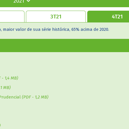
, maior valor de sua série histórica, 65% acima de 2020.
 ganhos com alienações de ações de R$ 4,209 bilhões no terceir
1.
 janeiro e setembro de 2021.
 - 1,4 MB)
 kB)
,1 MB)
Prudencial
(PDF - 1,2 MB)
)