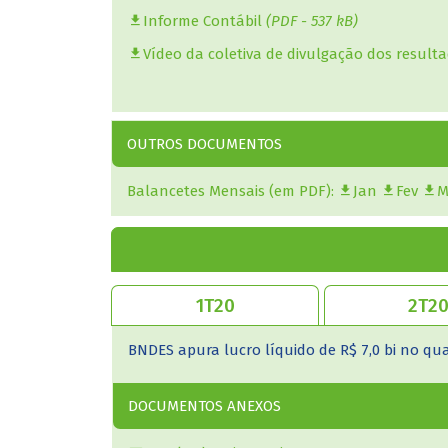
Informe Contábil
(PDF - 537 kB)
Vídeo da coletiva de divulgação dos result
OUTROS DOCUMENTOS
crédito, ante
FINAME apura lucro de R$ 57 milhões no 1S20
Balancetes Mensais (em PDF):
Jan
Fev
M
DOCUMENTOS ANEXOS
o 1S20,
BNDESPAR registra lucro líquido ajustado por
setembro de 2020
Resultados Financeiros em Destaque
Demonstrações Financeiras
(PDF - 1,5 kB)
DOCUMENTOS ANEXOS
78360/Internet-
BNDES apura lucro líquido de R$ 7,0 bi no qua
Resultados financeiros em destaque
Demonstrações Financeiras
(PDF - 3,5 MB)
DOCUMENTOS ANEXOS
Relatório da Administração
(PDF - 1,7 MB)