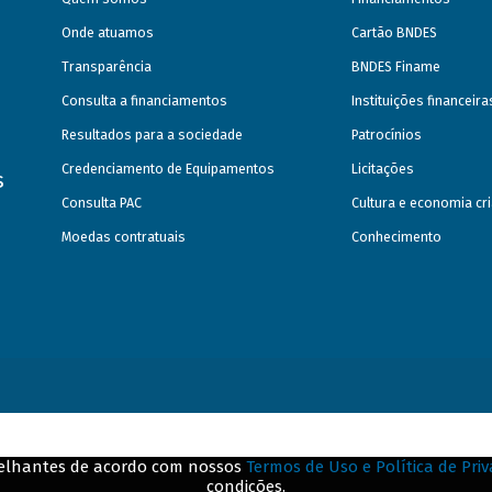
Onde atuamos
Cartão BNDES
scal e do Comitê de Auditoria
- 1,7 MB)
Transparência
BNDES Finame
)
280 kB)
Consulta a financiamentos
Instituições financeir
Mar
|
Abr
|
Mai
|
Jun
|
Jul
|
Ago
|
Set
|
Out
|
Resultados para a sociedade
Patrocínios
ados
Credenciamento de Equipamentos
Licitações
Jun
|
Set
|
Dez
s
Consulta PAC
Cultura e economia cri
PDF - 658 kB)
Moedas contratuais
Conhecimento
|
Mar
|
Abr
|
Mai
|
Jun
|
Jul
|
Ago
|
Set
|
Ou
Mar
|
Abr
|
Mai
|
Jun
|
Jul
|
Ago
|
Set
|
Out
|
B)
Mar
|
Jun
|
Set
|
Dez
PDF - 3,4 MB)
emelhantes de acordo com nossos
Termos de Uso e Política de Pri
condições.