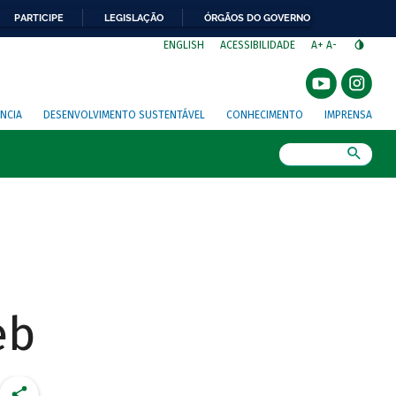
PARTICIPE
LEGISLAÇÃO
ÓRGÃOS DO GOVERNO
⁣
ENGLISH
ACESSIBILIDADE
A+
A-
NCIA
DESENVOLVIMENTO SUSTENTÁVEL
CONHECIMENTO
IMPRENSA
Busca
eb