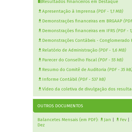
Resultados Financeiros em Destaque
Informe Contábil
(PDF - 3,2 MB)
Apresentação à Imprensa
(PDF - 1,1 MB)
Demonstrações financeiras em BRGAAP
(PDF
Demonstrações financeiras em IFRS
(PDF - 1
Demonstrações Contábeis - Conglomerado 
Relatório de Administração
(PDF - 1,6 MB)
Parecer do Conselho Fiscal
(PDF - 55 kB)
Resumo do Comitê de Auditoria
(PDF - 35 kB
Informe Contábil
(PDF - 537 kB)
DOCUMENTOS ANEXOS
Vídeo da coletiva de divulgação dos result
Demonstrações Financeiras
(PDF - 402 kB)
OUTROS DOCUMENTOS
Balancetes Mensais (em PDF):
Jan
|
Fev
|
Dez