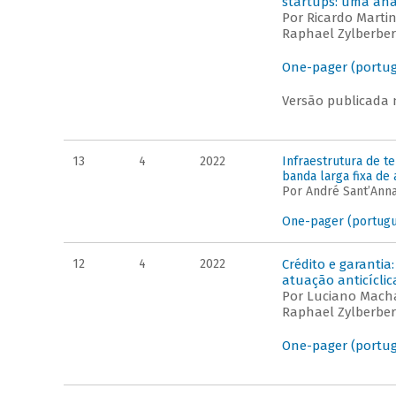
startups: uma aná
Por Ricardo Marti
Raphael Zylberber
One-pager (portu
Versão publicada 
13
4
2022
Infraestrutura de t
banda larga fixa de 
Por André Sant’Anna
One-pager (portug
12
4
2022
Crédito e garantia
atuação anticíclic
Por Luciano Macha
Raphael Zylberber
One-pager (portu