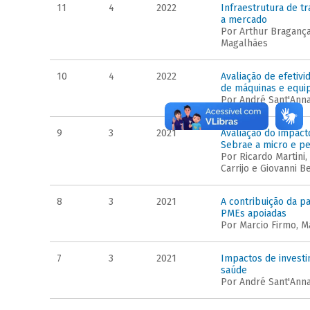
11
4
2022
Infraestrutura de 
a mercado
Por Arthur Bragança
Magalhães
10
4
2022
Avaliação de efeti
de máquinas e equi
Por André Sant'Anna
9
3
2021
Avaliação do impac
Sebrae a micro e 
Por Ricardo Martini
Carrijo e Giovanni B
8
3
2021
A contribuição da 
PMEs apoiadas
Por Marcio Firmo, M
7
3
2021
Impactos de invest
saúde
Por André Sant'Ann