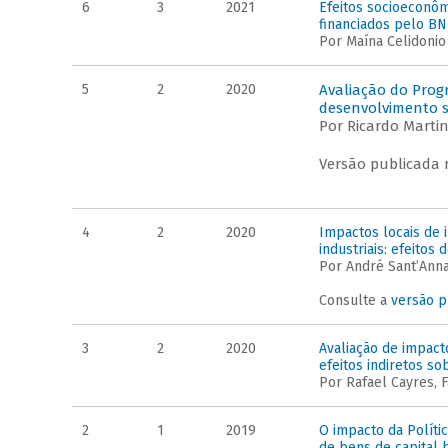
6
3
2021
Efeitos socioeconô
financiados pelo BN
Por Maína Celidonio
5
2
2020
Avaliação do Prog
desenvolvimento su
Por Ricardo Martin
Versão publicada 
4
2
2020
Impactos locais de
industriais: efeitos
Por André Sant’Anna
Consulte a
versão p
3
2
2020
Avaliação de impac
efeitos indiretos so
Por Rafael Cayres, F
2
1
2019
O impacto da Polít
de bens de capital b