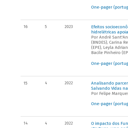
One-pager (portu
16
5
2023
Efeitos socioecon
hidrelétricas apo
Por André Sant'An
(BNDES), Carina Re
(EPE), Leyla Adria
Bacile Pinheiro (E
One-pager (portu
15
4
2022
Analisando parcer
Salvando Vidas na
Por Felipe Marque
One-pager (portu
14
4
2022
O impacto dos Fun