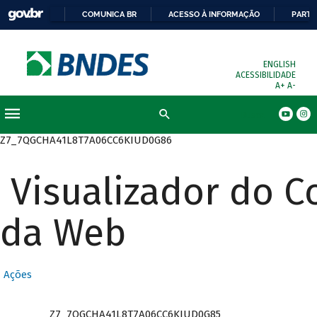
COMUNICA BR
ACESSO À INFORMAÇÃO
PARTI
ENGLISH
ACESSIBILIDADE
A+
A-
Busca
Z7_7QGCHA41L8T7A06CC6KIUD0G86
Visualizador do 
da Web
Ações
Z7_7QGCHA41L8T7A06CC6KIUD0G85