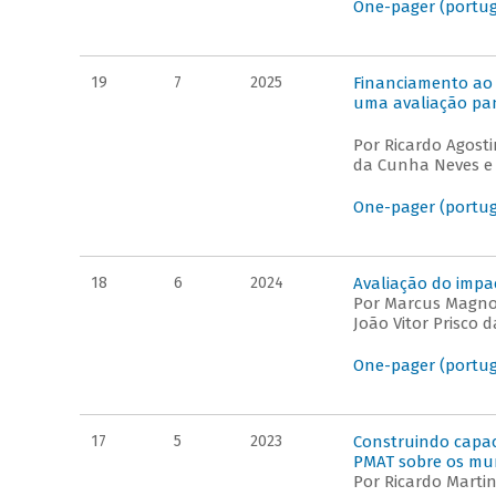
One-pager (portu
19
7
2025
Financiamento ao 
uma avaliação pa
Por Ricardo Agosti
da Cunha Neves e
One-pager (portu
18
6
2024
Avaliação do imp
Por Marcus Magno 
João Vitor Prisco d
One-pager (portu
17
5
2023
Construindo capac
PMAT sobre os muni
Por Ricardo Marti