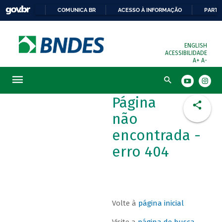
COMUNICA BR
ACESSO À INFORMAÇÃO
PARTI
ENGLISH
ACESSIBILIDADE
A+
A-
Busca
Página
não
encontrada -
erro 404
Volte à
página inicial
Visite a
página de busca