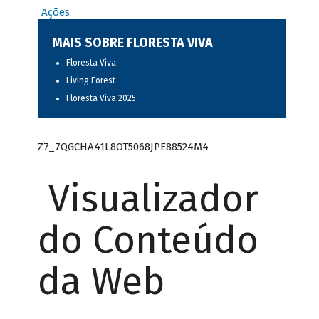
Ações
MAIS SOBRE FLORESTA VIVA
Floresta Viva
Living Forest
Floresta Viva 2025
Z7_7QGCHA41L8OT5068JPE88524M4
Visualizador
do Conteúdo
da Web