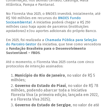
conservação, nos biomas Cerrado, Caatinga, Mata
Atlântica, Pampa e Pantanal.
No Floresta Viva 2025, o BNDES investirá, inicialmente, até
R$ 100 milhões em recursos do
BNDES Fundo
Socioambiental
. A iniciativa poderá chegar a R$ 250
milhões caso haja apoio de parceiros (instituições
apoiadoras) e/ou aportes adicionais do próprio Banco.
Em 2025, foi realizada a
Chamada Pública para Seleção
do Parceiro Gestor
da iniciativa, que teve como vencedora
a
Fundação Brasileira para o Desenvolvimento
Sustentável – FBDS
.
Até o momento, o Floresta Viva 2025 conta com cinco
protocolos de intenção assinados:
Município do Rio de Janeiro
, no valor de R$ 5
milhões;
Governo do Estado do Piauí
, no valor de R$ 78
milhões, podendo abarcar toda a Iniciativa
Floresta Viva (a primeira edição, lançada em 2022,
e o Floresta Viva 2025);
Governo do Estado de Sergipe
, no valor de até