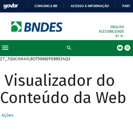
COMUNICA BR
ACESSO À INFORMAÇÃO
PARTI
ENGLISH
ACESSIBILIDADE
A+
A-
Busca
Z7_7QGCHA41L8OT5068JPE88524Q3
Visualizador do
Conteúdo da Web
Ações