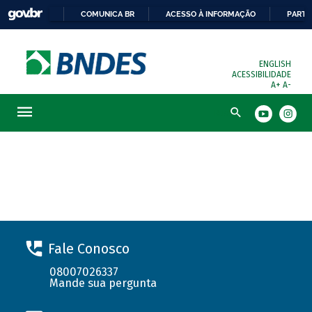
COMUNICA BR
ACESSO À INFORMAÇÃO
PARTI
ENGLISH
ACESSIBILIDADE
A+
A-
Busca
Solicite seu financiamento
Fale Conosco
08007026337
Mande sua pergunta