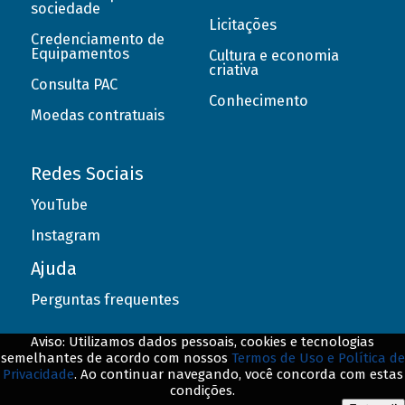
sociedade
Licitações
Credenciamento de
Equipamentos
Cultura e economia
criativa
Consulta PAC
Conhecimento
Moedas contratuais
Redes Sociais
YouTube
Instagram
Ajuda
Perguntas frequentes
Aviso: Utilizamos dados pessoais, cookies e tecnologias
semelhantes de acordo com nossos
Termos de Uso e Política de
Privacidade
. Ao continuar navegando, você concorda com estas
© BNDES. Todos os direitos reservados
condições.