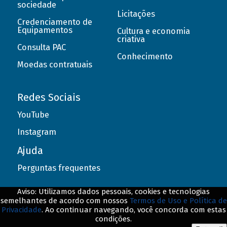
sociedade
Licitações
Credenciamento de
Equipamentos
Cultura e economia
criativa
Consulta PAC
Conhecimento
Moedas contratuais
Redes Sociais
YouTube
Instagram
Ajuda
Perguntas frequentes
Aviso: Utilizamos dados pessoais, cookies e tecnologias
semelhantes de acordo com nossos
Termos de Uso e Política de
Privacidade
. Ao continuar navegando, você concorda com estas
© BNDES. Todos os direitos reservados
condições.