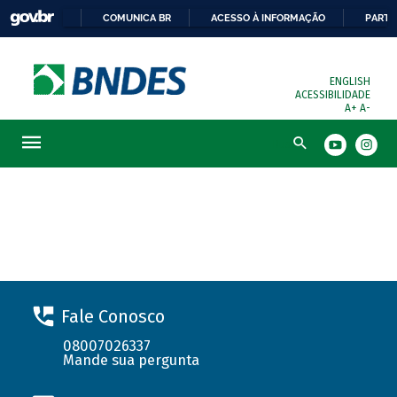
COMUNICA BR
ACESSO À INFORMAÇÃO
PARTI
ENGLISH
ACESSIBILIDADE
A+
A-
Busca
Solicite seu financiamento
Fale Conosco
08007026337
Mande sua pergunta