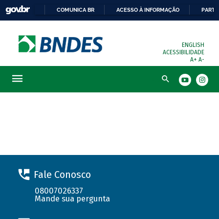
COMUNICA BR
ACESSO À INFORMAÇÃO
PARTI
ENGLISH
ACESSIBILIDADE
A+
A-
Busca
Solicite seu financiamento
Fale Conosco
08007026337
Mande sua pergunta