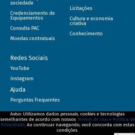
sociedade
Licitações
Credenciamento de
Equipamentos
Cultura e economia
criativa
Consulta PAC
Conhecimento
Moedas contratuais
Redes Sociais
YouTube
Instagram
Ajuda
Perguntas frequentes
Aviso: Utilizamos dados pessoais, cookies e tecnologias
semelhantes de acordo com nossos
Termos de Uso e Política de
Privacidade
. Ao continuar navegando, você concorda com estas
© BNDES. Todos os direitos reservados
condições.