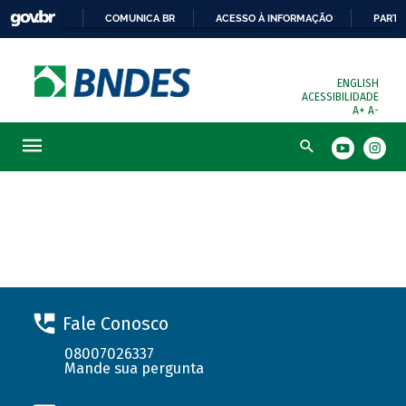
COMUNICA BR
ACESSO À INFORMAÇÃO
PARTI
ENGLISH
ACESSIBILIDADE
A+
A-
Busca
Solicite seu financiamento
Fale Conosco
08007026337
Mande sua pergunta