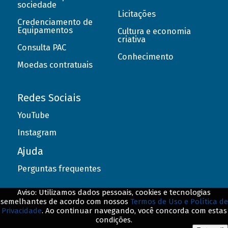
sociedade
Licitações
Credenciamento de
Equipamentos
Cultura e economia
criativa
Consulta PAC
Conhecimento
Moedas contratuais
Redes Sociais
YouTube
Instagram
Ajuda
Perguntas frequentes
Aviso: Utilizamos dados pessoais, cookies e tecnologias
semelhantes de acordo com nossos
Termos de Uso e Política de
Privacidade
. Ao continuar navegando, você concorda com estas
© BNDES. Todos os direitos reservados
condições.