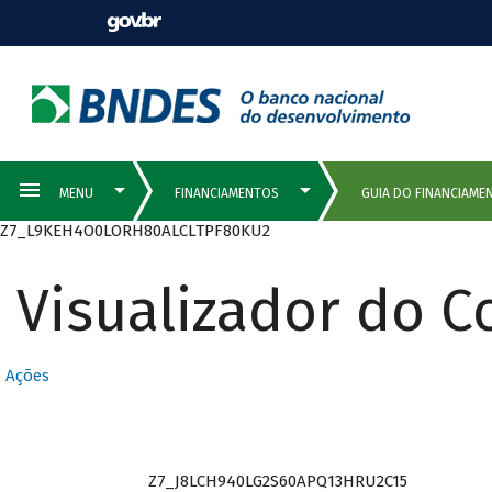
Z7_L9KEH4O0LORH80ALCLTPF80KU2
Visualizador do 
Ações
Z7_J8LCH940LG2S60APQ13HRU2C15