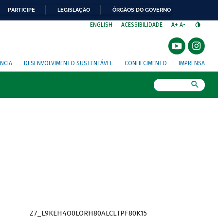
PARTICIPE
LEGISLAÇÃO
ÓRGÃOS DO GOVERNO
⁣
ENGLISH
ACESSIBILIDADE
A+
A-
NCIA
DESENVOLVIMENTO SUSTENTÁVEL
CONHECIMENTO
IMPRENSA
Busca
Z7_L9KEH4O0LORH80ALCLTPF80K15