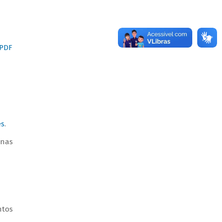
(PDF
es
.
enas
ntos