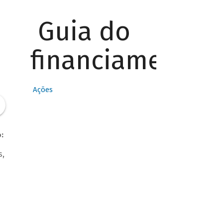
Guia do
financiamento
Ações
:
s,