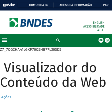
COMUNICA BR
ACESSO À INFORMAÇÃO
PARTI
ENGLISH
ACESSIBILIDADE
A+
A-
Busca
Z7_7QGCHA41LGKP70Q5HB77L30SD5
Visualizador do
Conteúdo da Web
Ações