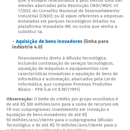
que: i) estejam relacionados a pelo menos uma das
missões abarcadas pela Resolução CNDI/MDIC nº
1/2023, do Conselho Nacional de Desenvolvimento
Industrial (CNDI); ou ii) sejam referentes a empresas
instaladas em parques tecnológicos listados na
plataforma Inovadata-BR, ou outra que venha a
substituí-la.
Aquisição de bens inovadores
(linha para
indústria 4.0)
Financiamento direto à difusão tecnológica,
incluindo contratação de serviços tecnológicos,
aquisição de máquinas e equipamentos com
características inovadoras e aquisição de bens de
informática e automação, abarcados pela Lei de
Informática, que cumpram Processo Produtivo
Básico - PPB (Lei nº 8.387/1991).
Observação:
O limite de crédito por grupo econômico é
de até R$ 300 milhões/ano para a soma de recursos em
TR nos subprogramas Investimento em Inovação e
Aquisição de bens inovadores; de até R$
50 milhões/ano/cliente para o subprograma Difusão
Tecnológica; e de até R$ 15 milhões/ano/cliente para o