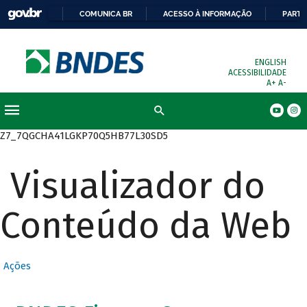
COMUNICA BR
ACESSO À INFORMAÇÃO
PARTI
ENGLISH
ACESSIBILIDADE
A+
A-
Busca
Z7_7QGCHA41LGKP70Q5HB77L30SD5
Visualizador do
Conteúdo da Web
Ações