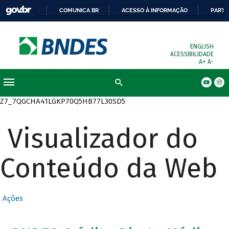
COMUNICA BR
ACESSO À INFORMAÇÃO
PARTI
ENGLISH
ACESSIBILIDADE
A+
A-
Busca
Z7_7QGCHA41LGKP70Q5HB77L30SD5
Visualizador do
Conteúdo da Web
Ações