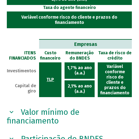
Taxa do agente financeiro
Variável conforme risco do cliente e prazos do
financiamento
Empresas
ITENS
Custo
Remuneração
Taxa de risco de
FINANCIADOS
financeiro
do BNDES
crédito
Variável
1,7% ao ano
Investimentos
conforme
(a.a.)
risco do
TLP
cliente e
Capital de
2,1% ao ano
prazos do
giro
(a.a.)
financiamento
Valor mínimo de
financiamento
Participação do BNDES