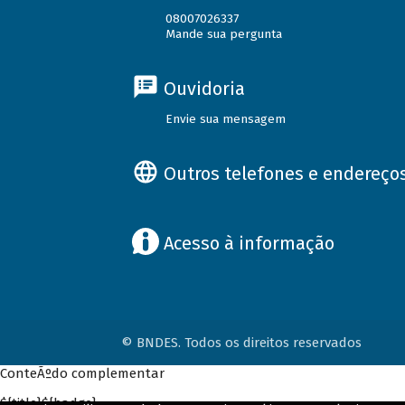
08007026337
Mande sua pergunta
Ouvidoria
Envie sua mensagem
Outros telefones e endereço
Acesso à informação
© BNDES. Todos os direitos reservados
ConteÃºdo complementar
${title}
${badge}