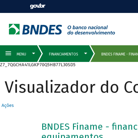
Z7_7QGCHA41LGKP70Q5HB77L30SD5
Visualizador do 
Ações
BNDES Finame - finan
equipamentos