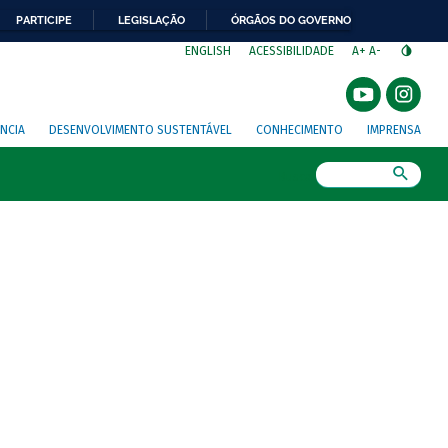
PARTICIPE
LEGISLAÇÃO
ÓRGÃOS DO GOVERNO
⁣
ENGLISH
ACESSIBILIDADE
A+
A-
NCIA
DESENVOLVIMENTO SUSTENTÁVEL
CONHECIMENTO
IMPRENSA
Busca