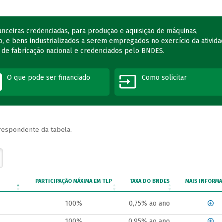
nanceiras credenciadas, para produção e aquisição de máquinas,
, e bens industrializados a serem empregados no exercício da ativid
 de fabricação nacional e credenciados pelo BNDES.
O que pode ser financiado
Como solicitar
rrespondente da tabela.
PARTICIPAÇÃO MÁXIMA EM TLP
TAXA DO BNDES
MAIS INFORM
100%
0,75% ao ano
100%
0,95% ao ano