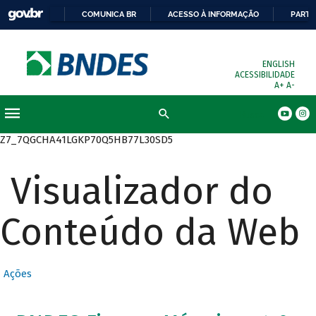
COMUNICA BR
ACESSO À INFORMAÇÃO
PARTI
ENGLISH
ACESSIBILIDADE
A+
A-
Busca
Z7_7QGCHA41LGKP70Q5HB77L30SD5
Visualizador do
Conteúdo da Web
Ações