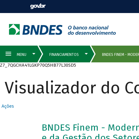
Z7_7QGCHA41LGKP70Q5HB77L30SD5
Visualizador do 
Ações
BNDES Finem - Moderni
e da Gestão dos Setore