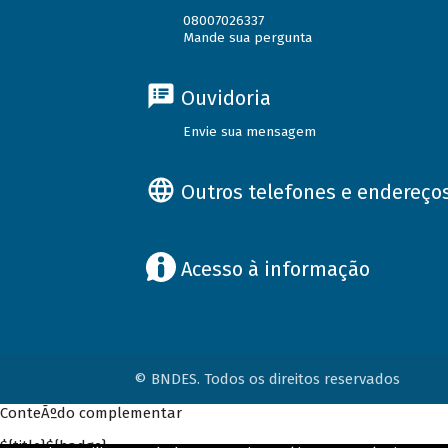
08007026337
Mande sua pergunta
Ouvidoria
Envie sua mensagem
Outros telefones e endereço
Acesso à informação
© BNDES. Todos os direitos reservados
ConteÃºdo complementar
${title}
${badge}