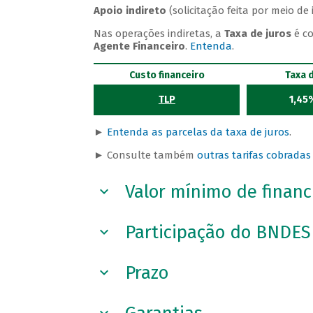
Apoio indireto
(solicitação feita por meio d
Nas operações indiretas, a
Taxa de juros
é c
Agente Financeiro
.
Entenda
.
Custo financeiro
Taxa 
TLP
1,45
►
Entenda as parcelas da taxa de juros
.
► Consulte também
outras tarifas cobrada
Valor mínimo de finan
Participação do BNDES
Prazo