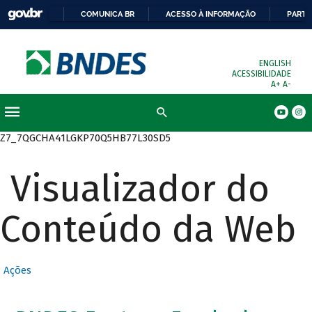
COMUNICA BR
ACESSO À INFORMAÇÃO
PARTI
ENGLISH
ACESSIBILIDADE
A+
A-
Busca
Z7_7QGCHA41LGKP70Q5HB77L30SD5
Visualizador do
Conteúdo da Web
Ações