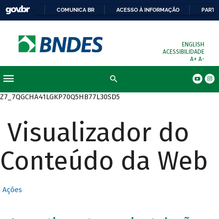
COMUNICA BR
ACESSO À INFORMAÇÃO
PARTI
ENGLISH
ACESSIBILIDADE
A+
A-
Busca
Z7_7QGCHA41LGKP70Q5HB77L30SD5
Visualizador do
Conteúdo da Web
Ações