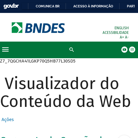
COMUNICA BR
ACESSO À INFORMAÇÃO
PARTI
ENGLISH
ACESSIBILIDADE
A+
A-
Busca
Z7_7QGCHA41LGKP70Q5HB77L30SD5
Visualizador do
Conteúdo da Web
Ações