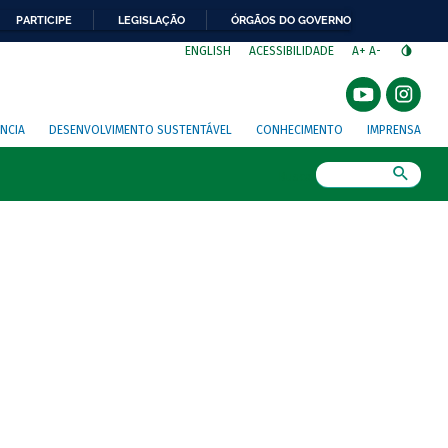
PARTICIPE
LEGISLAÇÃO
ÓRGÃOS DO GOVERNO
⁣
ENGLISH
ACESSIBILIDADE
A+
A-
NCIA
DESENVOLVIMENTO SUSTENTÁVEL
CONHECIMENTO
IMPRENSA
Busca