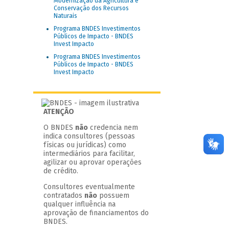
Modernização da Agricultura e
Conservação dos Recursos
Naturais
Programa BNDES Investimentos
Públicos de Impacto - BNDES
Invest Impacto
Programa BNDES Investimentos
Públicos de Impacto - BNDES
Invest Impacto
ATENÇÃO
O BNDES
não
credencia nem
indica consultores (pessoas
físicas ou jurídicas) como
intermediários para facilitar,
agilizar ou aprovar operações
de crédito.
Consultores eventualmente
contratados
não
possuem
qualquer influência na
aprovação de financiamentos do
BNDES.