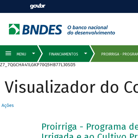
Z7_7QGCHA41LGKP70Q5HB77L30SD5
Visualizador do 
Ações
Proirriga - Programa d
Irrigada e ao Cultivo P