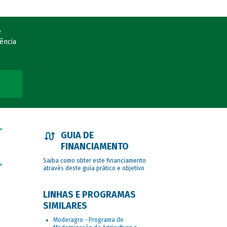
e
ência
GUIA DE
FINANCIAMENTO
Saiba como obter este financiamento
através deste guia prático e objetivo
LINHAS E PROGRAMAS
SIMILARES
Moderagro - Programa de