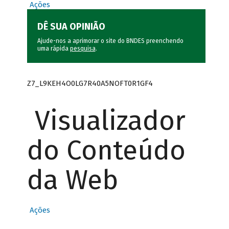
Ações
DÊ SUA OPINIÃO
Ajude-nos a aprimorar o site do BNDES preenchendo
uma rápida
pesquisa
.
Z7_L9KEH4O0LG7R40A5NOFT0R1GF4
Visualizador
do Conteúdo
da Web
Ações