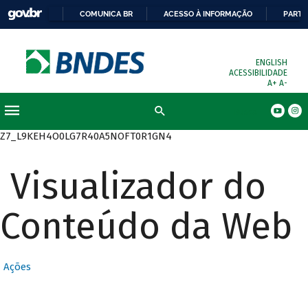
COMUNICA BR
ACESSO À INFORMAÇÃO
PARTI
ENGLISH
ACESSIBILIDADE
A+
A-
Busca
Z7_L9KEH4O0LG7R40A5NOFT0R1GN4
Visualizador do
Conteúdo da Web
Ações