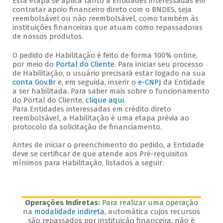
Esta etapa se aplica tanto a Entidades interessadas em
contratar apoio financeiro direto com o BNDES, seja
reembolsável ou não reembolsável, como também às
instituições financeiras que atuam como repassadoras
de nossos produtos.
O pedido de Habilitação é feito de forma 100% online,
por meio do
Portal do Cliente
. Para iniciar seu processo
de Habilitação, o usuário precisará estar logado na sua
conta Gov.Br
e, em seguida, inserir o
e-CNPJ
da Entidade
a ser habilitada. Para saber mais sobre o funcionamento
do Portal do Cliente,
clique aqui
.
Para Entidades interessadas em crédito direto
reembolsável, a Habilitação é uma etapa prévia ao
protocolo da solicitação de financiamento.
Antes de iniciar o preenchimento do pedido, a Entidade
deve se certificar de que atende aos Pré-requisitos
mínimos para Habilitação, listados a seguir.
Operações Indiretas:
Para realizar uma operação
na
modalidade indireta
, automática cujos recursos
são repassados por instituição financeira, não é