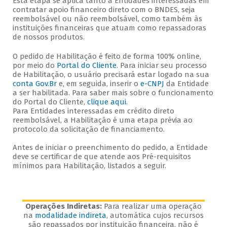
Esta etapa se aplica tanto a Entidades interessadas em
contratar apoio financeiro direto com o BNDES, seja
reembolsável ou não reembolsável, como também às
instituições financeiras que atuam como repassadoras
de nossos produtos.
O pedido de Habilitação é feito de forma 100% online,
por meio do
Portal do Cliente
. Para iniciar seu processo
de Habilitação, o usuário precisará estar logado na sua
conta Gov.Br
e, em seguida, inserir o
e-CNPJ
da Entidade
a ser habilitada. Para saber mais sobre o funcionamento
do Portal do Cliente,
clique aqui
.
Para Entidades interessadas em crédito direto
reembolsável, a Habilitação é uma etapa prévia ao
protocolo da solicitação de financiamento.
Antes de iniciar o preenchimento do pedido, a Entidade
deve se certificar de que atende aos Pré-requisitos
mínimos para Habilitação, listados a seguir.
Operações Indiretas:
Para realizar uma operação
na
modalidade indireta
, automática cujos recursos
são repassados por instituição financeira, não é