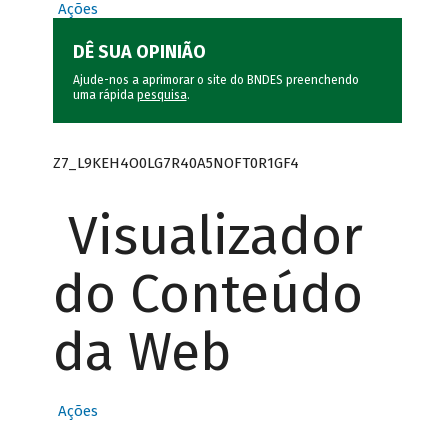
Ações
DÊ SUA OPINIÃO
Ajude-nos a aprimorar o site do BNDES preenchendo
uma rápida
pesquisa
.
Z7_L9KEH4O0LG7R40A5NOFT0R1GF4
Visualizador
do Conteúdo
da Web
Ações