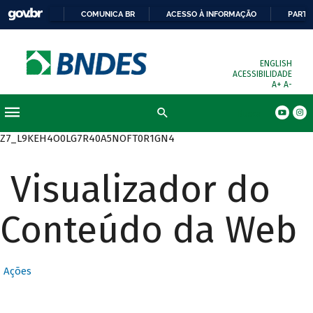
COMUNICA BR
ACESSO À INFORMAÇÃO
PARTI
ENGLISH
ACESSIBILIDADE
A+
A-
Busca
Z7_L9KEH4O0LG7R40A5NOFT0R1GN4
Visualizador do
Conteúdo da Web
Ações