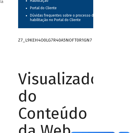
Habilitação
da
Portal do Cliente
Dúvidas frequentes sobre o processo de
habilitação no Portal do Cliente
Z7_L9KEH4O0LG7R40A5NOFT0R1GN7
Visualizador
do
Conteúdo
da Web