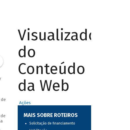
Visualizador
do
Conteúdo
r
da Web
 de
Ações
MAIS SOBRE ROTEIROS
 de
 a
Solicitação de financiamento