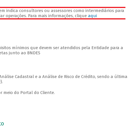
m indica consultores ou assessores como intermediários para
rovar operações. Para mais informações, clique
aqui
quisitos mínimos que devem ser atendidos pela Entidade para a
retas junto ao BNDES
nálise Cadastral e a Análise de Risco de Crédito, sendo a última
).
 meio do Portal do Cliente.
to