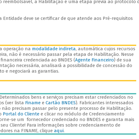
to reembolsável, a Habilitação é uma etapa prévia ao protocolo 
a Entidade deve se certificar de que atende aos Pré-requisitos
ma operação na
modalidade indireta
, automática cujos recursos
eira, não é necessário passar pela etapa de Habilitação. Nesse
 financeira credenciada ao BNDES (
Agente Financeiro
) de sua
tação necessária, analisará a possibilidade de concessão do
ito e negociará as garantias.
Determinados bens e serviços precisam estar credenciados no
s (ver lista
Finame
e
Cartão BNDES
). Fabricantes interessados
não precisam passar pelo presente processo de Habilitação.
o
Portal do Cliente
e clicar no módulo de Credenciamento
orne-se um fornecedor credenciado no BNDES e garanta mais
seu Cliente! Para informações sobre credenciamento de
edores na FINAME, clique
aqui
.