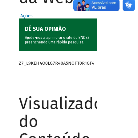
Ações
DÊ SUA OPINIÃO
Ajude-nos a aprimorar o site do BNDES
preenchendo uma rápida
pesquisa
.
Z7_L9KEH4O0LG7R40A5NOFT0R1GF4
Visualizador
do