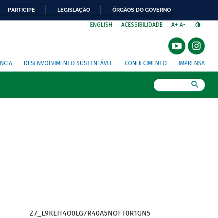
PARTICIPE
LEGISLAÇÃO
ÓRGÃOS DO GOVERNO
⁣
ENGLISH
ACESSIBILIDADE
A+
A-
NCIA
DESENVOLVIMENTO SUSTENTÁVEL
CONHECIMENTO
IMPRENSA
Busca
Z7_L9KEH4O0LG7R40A5NOFT0R1GN5