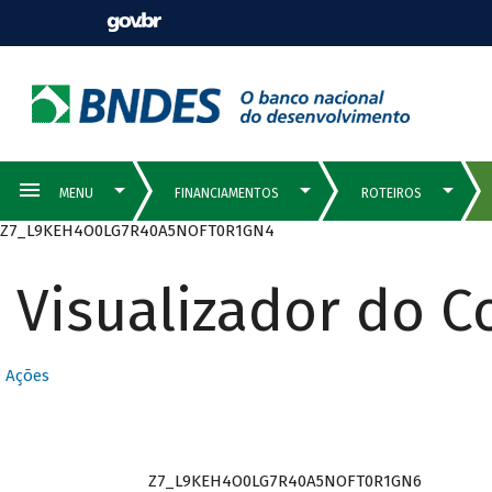
Z7_L9KEH4O0LG7R40A5NOFT0R1GN4
Visualizador do 
Ações
Z7_L9KEH4O0LG7R40A5NOFT0R1GN6