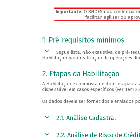
Importante:
O BNDES não credencia ne
facilitar, agilizar ou ap
Veja os pré-requisitos
1. Pré-requisitos mínimos
Segue lista, não exaustiva, de pré-re
Habilitação para realização de operações di
2. Etapas da Habilitação
A Habilitação é composta de duas etapas: a A
dispensável em casos específicos (ver item 2.2
Os dados devem ser fornecidos e enviados por
2.1. Análise Cadastral
2.2. Análise de Risco de Crédi