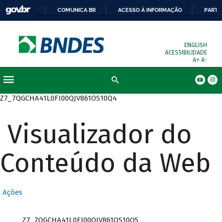
COMUNICA BR
ACESSO À INFORMAÇÃO
PARTI
ENGLISH
ACESSIBILIDADE
A+
A-
Busca
Z7_7QGCHA41L0FI00QJV861OS10Q4
Visualizador do
Conteúdo da Web
Ações
Z7_7QGCHA41L0FI00QJV861OS10Q5