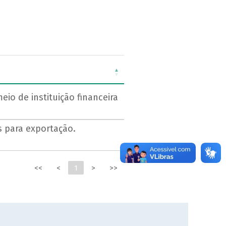
io de instituição financeira
 para exportação.
<<
<
1
>
>>