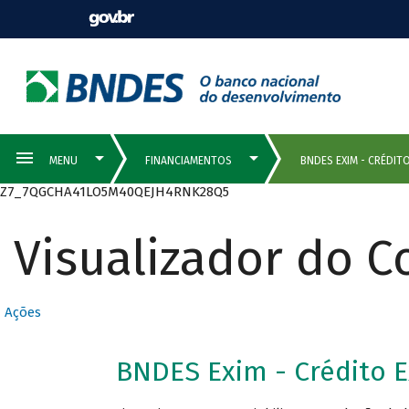
Z7_7QGCHA41LO5M40QEJH4RNK28Q5
Visualizador do 
Ações
BNDES Exim - Crédito 