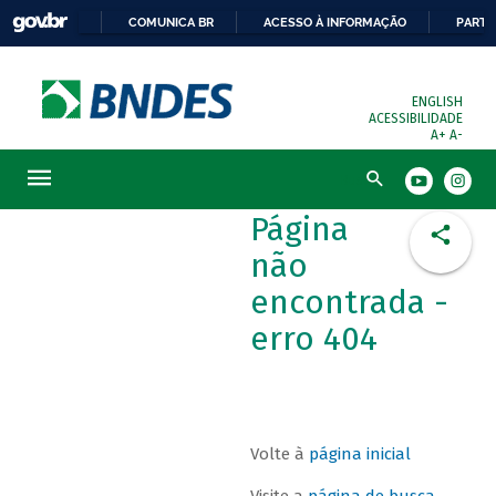
COMUNICA BR
ACESSO À INFORMAÇÃO
PARTI
ENGLISH
ACESSIBILIDADE
A+
A-
Busca
Página
não
encontrada -
erro 404
Volte à
página inicial
Visite a
página de busca