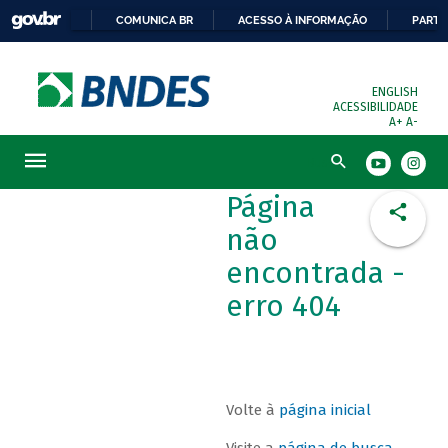
COMUNICA BR
ACESSO À INFORMAÇÃO
PARTI
ENGLISH
ACESSIBILIDADE
A+
A-
Busca
Página
não
encontrada -
erro 404
Volte à
página inicial
Visite a
página de busca