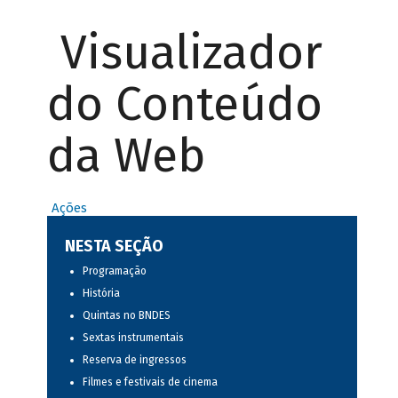
Visualizador
do Conteúdo
da Web
Ações
NESTA SEÇÃO
Programação
História
Quintas no BNDES
Sextas instrumentais
Reserva de ingressos
Filmes e festivais de cinema