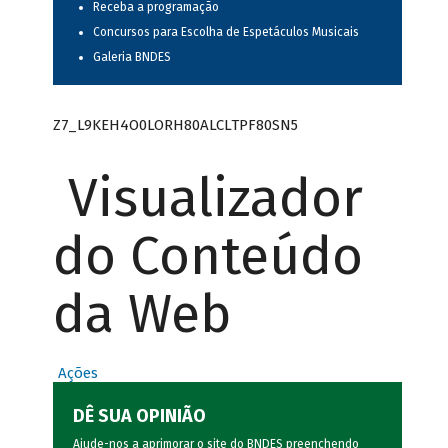
Receba a programação
Concursos para Escolha de Espetáculos Musicais
Galeria BNDES
Z7_L9KEH4O0LORH80ALCLTPF80SN5
Visualizador
do Conteúdo
da Web
Ações
DÊ SUA OPINIÃO
Ajude-nos a aprimorar o site do BNDES preenchendo