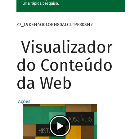
uma rápida
pesquisa
.
Z7_L9KEH4O0LORH80ALCLTPF80SN7
Visualizador
do Conteúdo
da Web
Ações