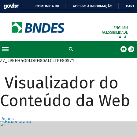
COMUNICA BR
ACESSO À INFORMAÇÃO
PARTI
ENGLISH
ACESSIBILIDADE
A+
A-
Busca
Z7_L9KEH4O0LORH80ALCLTPF80S71
Visualizador do
Conteúdo da Web
Ações
Destaques Prin