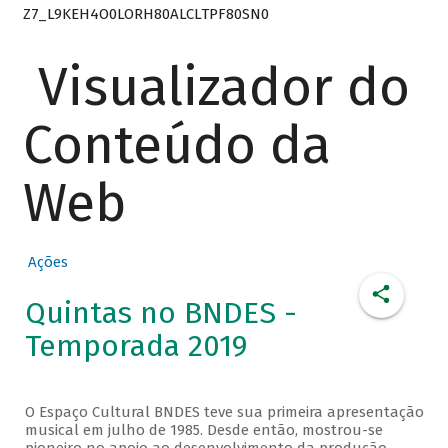
Z7_L9KEH4O0LORH80ALCLTPF80SN0
Visualizador do
Conteúdo da
Web
Ações
Quintas no BNDES -
Temporada 2019
O Espaço Cultural BNDES teve sua primeira apresentação
musical em julho de 1985. Desde então, mostrou-se