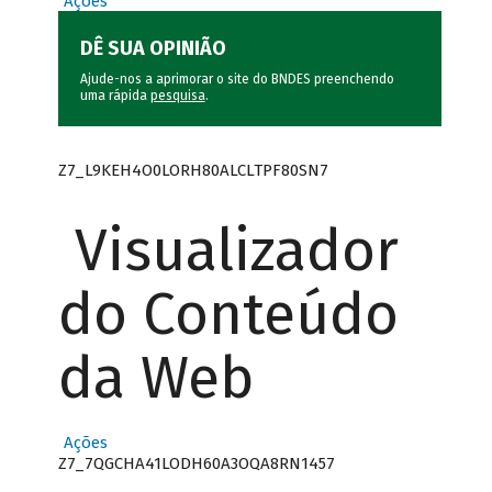
Ações
DÊ SUA OPINIÃO
Ajude-nos a aprimorar o site do BNDES preenchendo
uma rápida
pesquisa
.
Z7_L9KEH4O0LORH80ALCLTPF80SN7
Visualizador
do Conteúdo
da Web
Ações
Z7_7QGCHA41LODH60A3OQA8RN1457