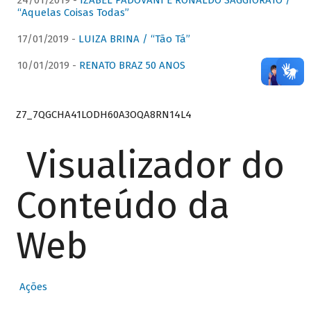
24/01/2019 -
IZABEL PADOVANI E RONALDO SAGGIORATO /
“Aquelas Coisas Todas”
17/01/2019 -
LUIZA BRINA / “Tão Tá”
10/01/2019 -
RENATO BRAZ 50 ANOS
Z7_7QGCHA41LODH60A3OQA8RN14L4
Visualizador do
Conteúdo da
Web
Ações