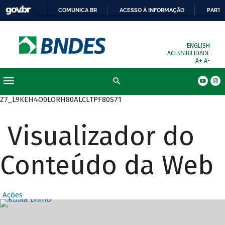
COMUNICA BR
ACESSO À INFORMAÇÃO
PARTI
ENGLISH
ACESSIBILIDADE
A+
A-
Busca
Z7_L9KEH4O0LORH80ALCLTPF80S71
Visualizador do
Conteúdo da Web
Ações
Destaques Prin