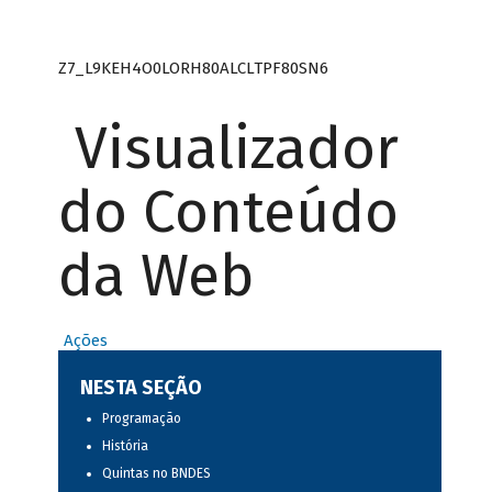
Z7_L9KEH4O0LORH80ALCLTPF80SN6
Visualizador
do Conteúdo
da Web
Ações
NESTA SEÇÃO
Programação
História
Quintas no BNDES