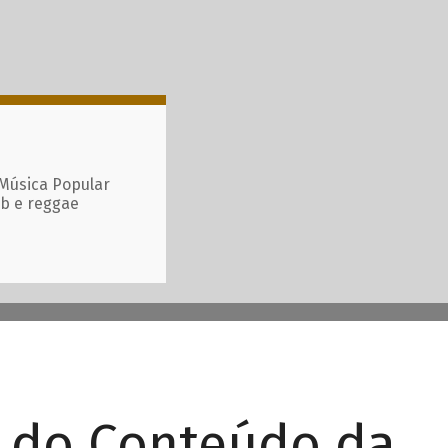
 Música Popular
ub e reggae
r do Conteúdo da