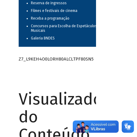
Reserva de ingressos
Filmes e festivais de cinema
Receba a programação
Concursos para Escolha de Espetáculos
Musicais
Galeria BNDES
Z7_L9KEH4O0LORH80ALCLTPF80SN5
Visualizador
do
Conteúdo