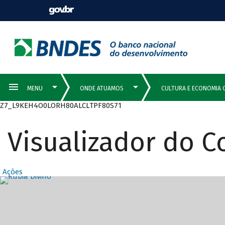
Z7_L9KEH4O0LORH80ALCLTPF80S71
Visualizador do 
Ações
Destaques Prin