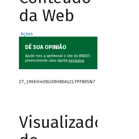
da Web
Ações
DÊ SUA OPINIÃO
Ajude-nos a aprimorar o site do BNDES
preenchendo uma rápida
pesquisa
.
Z7_L9KEH4O0LORH80ALCLTPF80SN7
Visualizador