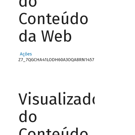
do
Conteúdo
da Web
Ações
Z7_7QGCHA41LODH60A3OQA8RN1457
Visualizador
do
Conteúdo