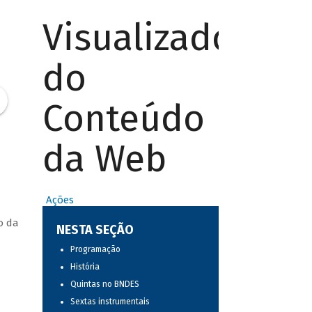
Visualizador
do
Conteúdo
da Web
Ações
o da
NESTA SEÇÃO
Programação
História
Quintas no BNDES
Sextas instrumentais