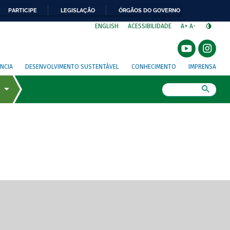
PARTICIPE
LEGISLAÇÃO
ÓRGÃOS DO GOVERNO
⁣
ENGLISH
ACESSIBILIDADE
A+
A-
NCIA
DESENVOLVIMENTO SUSTENTÁVEL
CONHECIMENTO
IMPRENSA
Busca
gem de tela