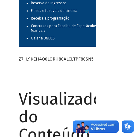
Reserva de ingressos
Filmes e festivais de cinema
Receba a programação
Concursos para Escolha de Espetáculos
Musicais
Galeria BNDES
Z7_L9KEH4O0LORH80ALCLTPF80SN5
Visualizador
do
Conteúdo