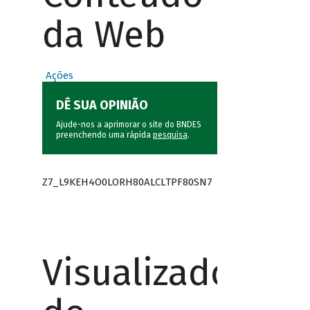
da Web
Ações
DÊ SUA OPINIÃO
Ajude-nos a aprimorar o site do BNDES
preenchendo uma rápida
pesquisa
.
Z7_L9KEH4O0LORH80ALCLTPF80SN7
Visualizador