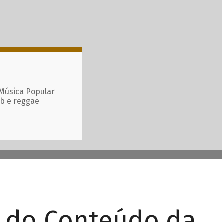
 Música Popular
ub e reggae
r do Conteúdo da