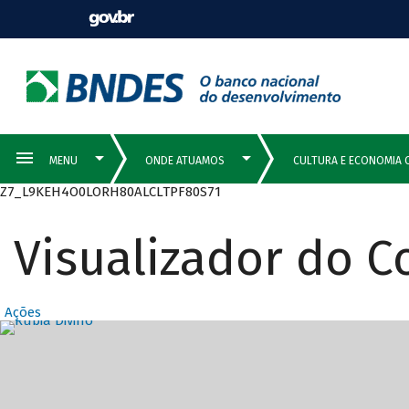
Z7_L9KEH4O0LORH80ALCLTPF80S71
Visualizador do 
Ações
Destaques Prin