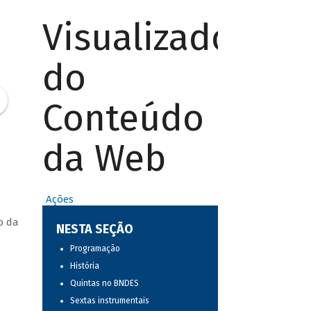
Visualizador
do
Conteúdo
da Web
Ações
o da
NESTA SEÇÃO
Programação
História
Quintas no BNDES
Sextas instrumentais