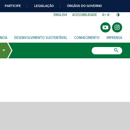
PARTICIPE
LEGISLAÇÃO
ÓRGÃOS DO GOVERNO
⁣
ENGLISH
ACESSIBILIDADE
A+
A-
NCIA
DESENVOLVIMENTO SUSTENTÁVEL
CONHECIMENTO
IMPRENSA
Busca
gem de tela